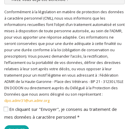
Conformément à la législation en matière de protection des données
En cliquant sur "Envoyer", je consens au traitement de mes
à caractère personnel (CNIL), nous vous informons que les
données à caractère personnel
*
informations recueillies font l’objet d’un traitement automatisé et sont
mises à disposition de toute personne autorisée, au sein de l’ADMR,
pour vous apporter une réponse adaptée. Ces informations ne
seront conservées que pour une durée adéquate à cette finalité ou
pour une durée conforme à la loi (obligation de conservation ou
prescription). Vous pouvez demander l’accès, la rectification,
l’effacement ou la portabilité de vos données, définir des directives
relatives à leur sort après votre décès, ou vous opposer à leur
traitement pour un motif légitime en vous adressant à : Fédération
ADMR de la Haute-Garonne - Place des Vétérans - BP 21 - 31230 L'ISLE
EN DODON ou directement auprès du Délégué à la Protection des
Données que nous avons désigné ou son représentant :
dpo.admr31@un.admr.org
En cliquant sur "Envoyer", je consens au traitement de
mes données à caractère personnel *